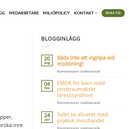
GG
MEDARBETARE
MILJÖPOLICY
KONTAKT
BOKA TID
BLOGGINLÄGG
Räds inte att ingripa vid
20
aug
mobbning!
för
Kommentarer inaktiverade
Räds
EMDR för barn med
inte
04
att
feb
posttraumatiskt
ingripa
stresssyndrom
vid
för
Kommentarer inaktiverade
mobbning!
EMDR
Svårt se allvaret med
för
24
apper,
barn
jan
psykisk misshandel
orska inre
med
för
Kommentarer inaktiverade