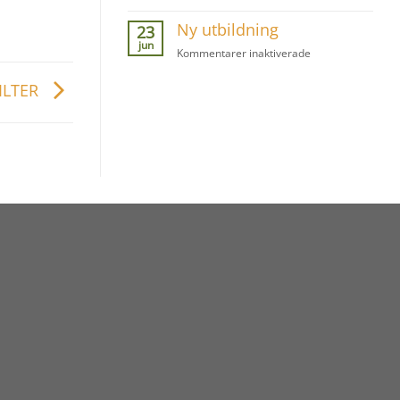
Sommarerbjudan
Ny utbildning
23
jun
för
Kommentarer inaktiverade
Ny
utbildning
FILTER