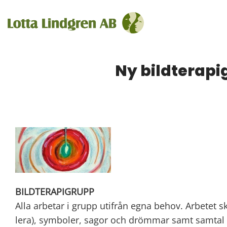
Skip
to
content
Ny bildterapi
BILDTERAPIGRUPP
Alla arbetar i grupp utifrån egna behov. Arbetet s
lera), symboler, sagor och drömmar samt samtal kri