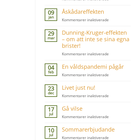
posttraumatiskt
Svårt
stresssyndrom
Åskådareffekten
se
09
allvaret
jan
för
Kommentarer inaktiverade
med
Åskådareffekten
psykisk
Dunning-Kruger-effekten
29
misshandel
mar
– om att inte se sina egna
brister!
för
Kommentarer inaktiverade
Dunning-
En våldspandemi pågår
Kruger-
04
effekten
feb
för
Kommentarer inaktiverade
–
En
om
Livet just nu!
våldspandemi
23
att
pågår
dec
inte
för
Kommentarer inaktiverade
se
Livet
sina
Gå vilse
just
17
egna
nu!
jul
för
Kommentarer inaktiverade
brister!
Gå
Sommarerbjudande
vilse
10
jul
för
Kommentarer inaktiverade