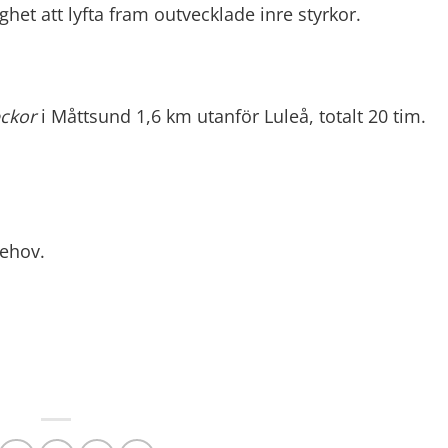
het att lyfta fram outvecklade inre styrkor.
ckor
i Måttsund 1,6 km utanför Luleå, totalt 20 tim.
behov.