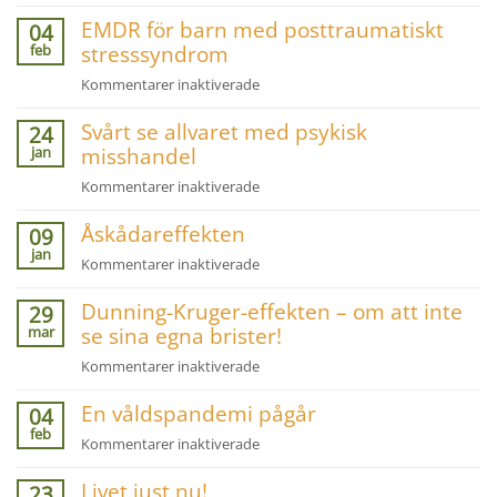
Räds
EMDR för barn med posttraumatiskt
inte
04
feb
stresssyndrom
att
ingripa
för
Kommentarer inaktiverade
vid
EMDR
mobbning!
Svårt se allvaret med psykisk
för
24
jan
misshandel
barn
med
för
Kommentarer inaktiverade
posttraumatiskt
Svårt
stresssyndrom
Åskådareffekten
se
09
jan
allvaret
för
Kommentarer inaktiverade
med
Åskådareffekten
psykisk
Dunning-Kruger-effekten – om att inte
29
misshandel
mar
se sina egna brister!
för
Kommentarer inaktiverade
Dunning-
En våldspandemi pågår
Kruger-
04
feb
effekten
för
Kommentarer inaktiverade
–
En
om
Livet just nu!
våldspandemi
23