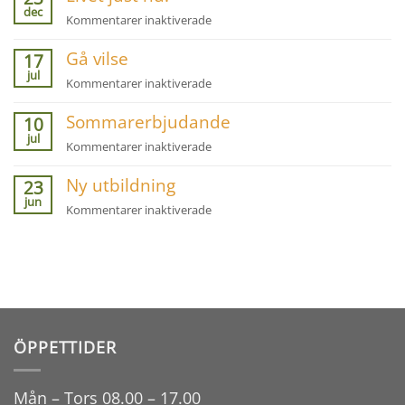
att
dec
pågår
för
Kommentarer inaktiverade
inte
Livet
se
Gå vilse
just
17
sina
jul
nu!
egna
för
Kommentarer inaktiverade
brister!
Gå
Sommarerbjudande
vilse
10
jul
för
Kommentarer inaktiverade
Sommarerbjudande
Ny utbildning
23
jun
för
Kommentarer inaktiverade
Ny
utbildning
ÖPPETTIDER
Mån – Tors 08.00 – 17.00