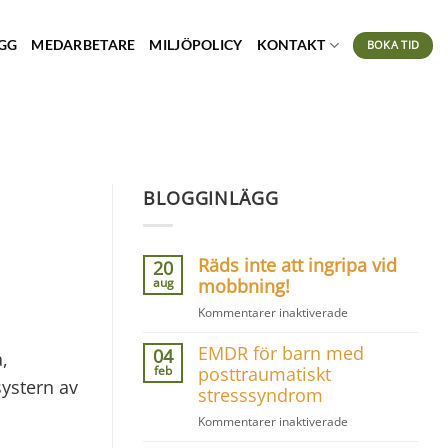
GG
MEDARBETARE
MILJÖPOLICY
KONTAKT
BOKA TID
BLOGGINLÄGG
Räds inte att ingripa vid
20
aug
mobbning!
för
Kommentarer inaktiverade
Räds
EMDR för barn med
inte
04
,
att
feb
posttraumatiskt
systern av
ingripa
stresssyndrom
vid
för
Kommentarer inaktiverade
mobbning!
EMDR