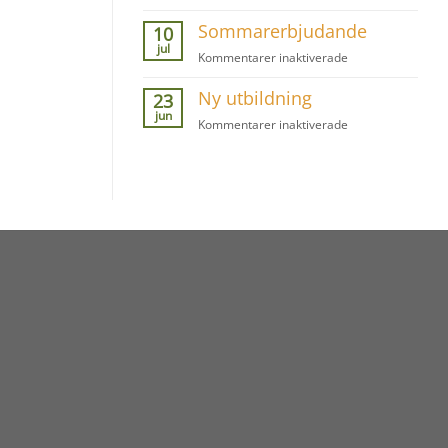
Gå
Sommarerbjudande
vilse
10
jul
för
Kommentarer inaktiverade
Sommarerbjudan
Ny utbildning
23
jun
för
Kommentarer inaktiverade
Ny
utbildning