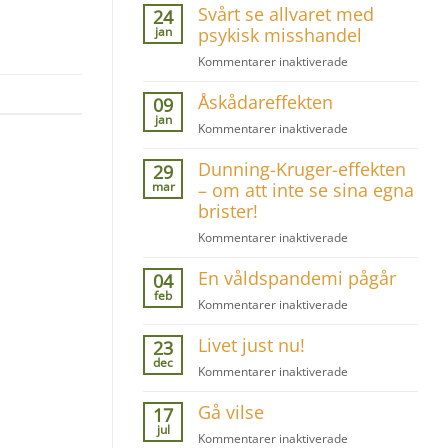
Svårt se allvaret med
för
24
barn
jan
psykisk misshandel
med
för
Kommentarer inaktiverade
posttraumatiskt
Svårt
stresssyndrom
Åskådareffekten
se
09
allvaret
jan
för
Kommentarer inaktiverade
med
Åskådareffekten
psykisk
Dunning-Kruger-effekten
29
misshandel
mar
– om att inte se sina egna
brister!
för
Kommentarer inaktiverade
Dunning-
En våldspandemi pågår
Kruger-
04
effekten
feb
för
Kommentarer inaktiverade
–
En
om
Livet just nu!
våldspandemi
23
att
pågår
dec
inte
för
Kommentarer inaktiverade
se
Livet
sina
Gå vilse
just
17
egna
nu!
jul
för
Kommentarer inaktiverade
brister!