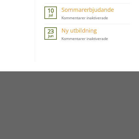
Gå
Sommarerbjudande
vilse
10
jul
för
Kommentarer inaktiverade
Sommarerbjudan
Ny utbildning
23
jun
för
Kommentarer inaktiverade
Ny
utbildning