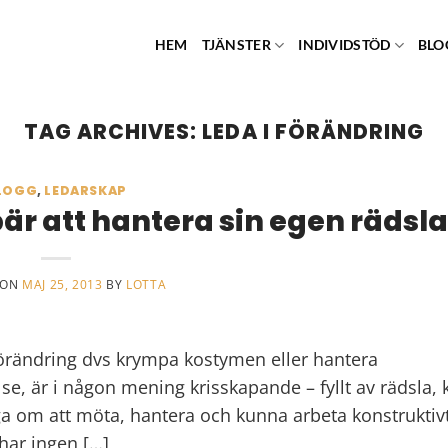
HEM
TJÄNSTER
INDIVIDSTÖD
BLO
TAG ARCHIVES:
LEDA I FÖRÄNDRING
LOGG
,
LEDARSKAP
är att hantera sin egen rädsla
 ON
MAJ 25, 2013
BY
LOTTA
förändring dvs krympa kostymen eller hantera
se, är i någon mening krisskapande – fyllt av rädsla, k
ga om att möta, hantera och kunna arbeta konstruktivt
har ingen […]