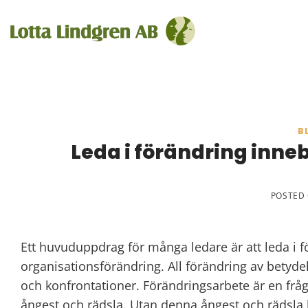
Skip
to
content
B
Leda i förändring inneb
POSTED
Ett huvuduppdrag för många ledare är att leda i 
organisationsförändring. All förändring av betydel
och konfrontationer. Förändringsarbete är en frå
ångest och rädsla. Utan denna ångest och rädsla 