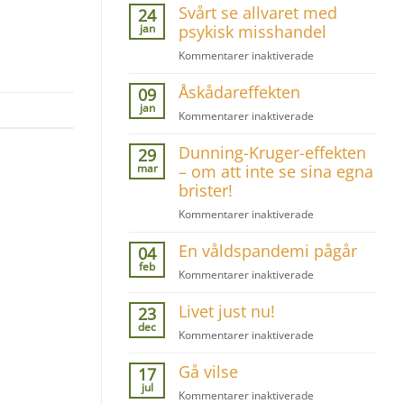
Svårt se allvaret med
för
24
barn
jan
psykisk misshandel
med
för
Kommentarer inaktiverade
posttraumatiskt
Svårt
stresssyndrom
Åskådareffekten
se
09
allvaret
jan
för
Kommentarer inaktiverade
med
Åskådareffekten
psykisk
Dunning-Kruger-effekten
29
misshandel
mar
– om att inte se sina egna
brister!
för
Kommentarer inaktiverade
Dunning-
En våldspandemi pågår
Kruger-
04
effekten
feb
för
Kommentarer inaktiverade
–
En
om
Livet just nu!
våldspandemi
23
att
pågår
dec
inte
för
Kommentarer inaktiverade
se
Livet
sina
Gå vilse
just
17
egna
nu!
jul
för
Kommentarer inaktiverade
brister!