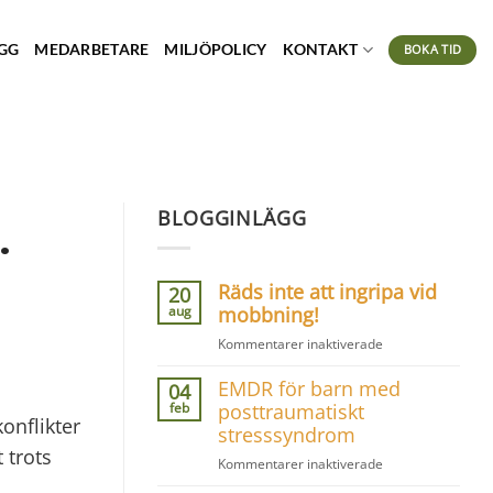
GG
MEDARBETARE
MILJÖPOLICY
KONTAKT
BOKA TID
BLOGGINLÄGG
.
Räds inte att ingripa vid
20
aug
mobbning!
för
Kommentarer inaktiverade
Räds
EMDR för barn med
inte
04
att
feb
posttraumatiskt
onflikter
ingripa
stresssyndrom
vid
 trots
för
Kommentarer inaktiverade
mobbning!
EMDR