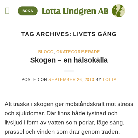
Skip
BOKA
to
content
TAG ARCHIVES:
LIVETS GÅNG
BLOGG
,
OKATEGORISERADE
Skogen – en hälsokälla
POSTED ON
SEPTEMBER 26, 2010
BY
LOTTA
Att traska i skogen ger motståndskraft mot stress
och sjukdomar. Där finns både tystnad och
livsljud i form av vatten som porlar, fågelsång,
prassel och vinden som drar genom träden.