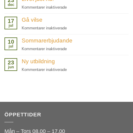
23
att
dec
pågår
för
Kommentarer inaktiverade
inte
Livet
se
Gå vilse
just
17
sina
jul
nu!
egna
för
Kommentarer inaktiverade
brister!
Gå
Sommarerbjudande
vilse
10
jul
för
Kommentarer inaktiverade
Sommarerbjudande
Ny utbildning
23
jun
för
Kommentarer inaktiverade
Ny
utbildning
ÖPPETTIDER
Mån – Tors 08.00 – 17.00