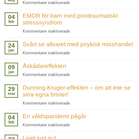
för
Kommentarer inaktiverade
Räds
EMDR för barn med posttraumatiskt
inte
04
feb
stresssyndrom
att
ingripa
för
Kommentarer inaktiverade
vid
EMDR
mobbning!
Svårt se allvaret med psykisk misshandel
för
24
jan
barn
för
Kommentarer inaktiverade
med
Svårt
posttraumatiskt
Åskådareffekten
se
09
stresssyndrom
jan
allvaret
för
Kommentarer inaktiverade
med
Åskådareffekten
psykisk
Dunning-Kruger-effekten – om att inte se
29
misshandel
mar
sina egna brister!
för
Kommentarer inaktiverade
Dunning-
En våldspandemi pågår
Kruger-
04
feb
effekten
för
Kommentarer inaktiverade
–
En
om
Livet just nu!
våldspandemi