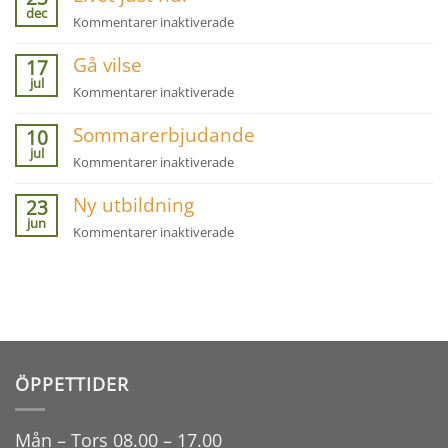
att
dec
pågår
för
Kommentarer inaktiverade
inte
Livet
se
Gå vilse
just
17
sina
jul
nu!
egna
för
Kommentarer inaktiverade
brister!
Gå
Sommarerbjudande
vilse
10
jul
för
Kommentarer inaktiverade
Sommarerbjudande
Ny utbildning
23
jun
för
Kommentarer inaktiverade
Ny
utbildning
ÖPPETTIDER
Mån – Tors 08.00 – 17.00