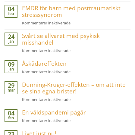
Räds
EMDR för barn med posttraumatiskt
inte
04
feb
stresssyndrom
att
ingripa
för
Kommentarer inaktiverade
vid
EMDR
mobbning!
Svårt se allvaret med psykisk
för
24
jan
misshandel
barn
med
för
Kommentarer inaktiverade
posttraumatiskt
Svårt
stresssyndrom
Åskådareffekten
se
09
jan
allvaret
för
Kommentarer inaktiverade
med
Åskådareffekten
psykisk
Dunning-Kruger-effekten – om att inte
29
misshandel
mar
se sina egna brister!
för
Kommentarer inaktiverade
Dunning-
En våldspandemi pågår
Kruger-
04
feb
effekten
för
Kommentarer inaktiverade
–
En
om
Livet just nu!
våldspandemi
23