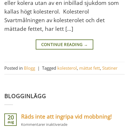
eller kolera utan av en inbillad sjukdom som
kallas högt kolesterol. Kolesterol
Svartmålningen av kolesterolet och det
mättade fettet, har lett […]
CONTINUE READING
→
Posted in
Blogg
|
Tagged
kolesterol
,
mättat fett
,
Statiner
BLOGGINLÄGG
Räds inte att ingripa vid mobbning!
20
aug
för
Kommentarer inaktiverade