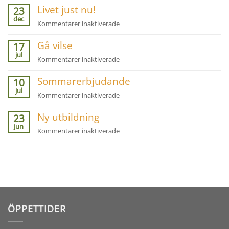
om
Livet just nu!
våldspandemi
23
att
dec
pågår
för
Kommentarer inaktiverade
inte
Livet
se
Gå vilse
just
17
sina
jul
nu!
egna
för
Kommentarer inaktiverade
brister!
Gå
Sommarerbjudande
vilse
10
jul
för
Kommentarer inaktiverade
Sommarerbjudande
Ny utbildning
23
jun
för
Kommentarer inaktiverade
Ny
utbildning
ÖPPETTIDER