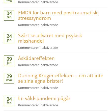
för
Kommentarer inaktiverade
Räds
EMDR för barn med posttraumatiskt
inte
04
feb
stresssyndrom
att
ingripa
för
Kommentarer inaktiverade
vid
EMDR
mobbning!
Svårt se allvaret med psykisk
för
24
jan
misshandel
barn
med
för
Kommentarer inaktiverade
posttraumatiskt
Svårt
stresssyndrom
Åskådareffekten
se
09
jan
allvaret
för
Kommentarer inaktiverade
med
Åskådareffekten
psykisk
Dunning-Kruger-effekten – om att inte
29
misshandel
mar
se sina egna brister!
för
Kommentarer inaktiverade
Dunning-
En våldspandemi pågår
Kruger-
04
feb
effekten
för
Kommentarer inaktiverade
–
En