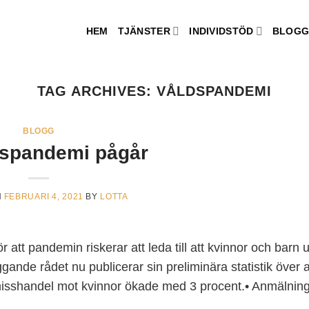
HEM
TJÄNSTER
INDIVIDSTÖD
BLOG
TAG ARCHIVES:
VÅLDSPANDEMI
BLOGG
dspandemi pågår
N
FEBRUARI 4, 2021
BY
LOTTA
 att pandemin riskerar att leda till att kvinnor och barn u
gande rådet nu publicerar sin preliminära statistik över
m misshandel mot kvinnor ökade med 3 procent.• Anmälni